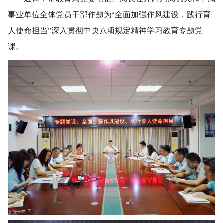
事业单位全体党员干部作题为“全面加强作风建设，践行育
人使命担当”深入贯彻中央八项规定精神学习教育专题党
课。