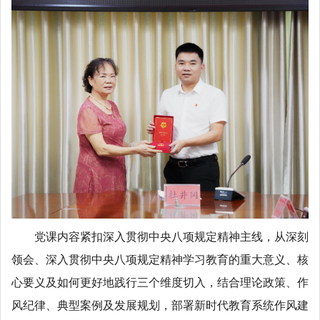
党课内容紧扣深入贯彻中央八项规定精神主线，从深刻
领会、深入贯彻中央八项规定精神学习教育的重大意义、核
心要义及如何更好地践行三个维度切入，结合理论政策、作
风纪律、典型案例及发展规划，部署新时代教育系统作风建