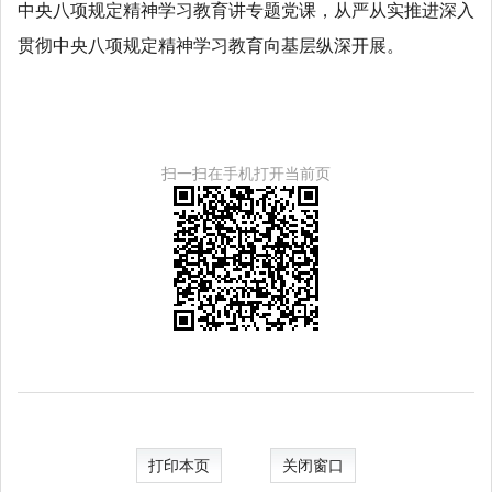
中央八项规定精神学习教育讲专题党课，从严从实推进深入
贯彻中央八项规定精神学习教育向基层纵深开展。
扫一扫在手机打开当前页
打印本页
关闭窗口