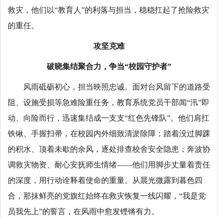
救灾，他们以“教育人”的利落与担当，稳稳扛起了抢险救灾
的重任。
攻坚克难
破晓集结聚合力，争当“校园守护者”
风雨砥砺初心，担当映照忠诚。面对台风留下的道路受
阻、设施受损等急难险重任务，教育系统党员干部闻“汛”即
动、向险而行，迅速集结成一支支“红色先锋队”。他们肩扛
铁锹、手握扫帚，在校园内外细致清淤除障；踏着没过脚踝
的积水、顶着未歇的余风，逐处排查校舍安全隐患；奔波协
调救灾物资、耐心安抚师生情绪——他们用脚步丈量着责任
的深度，用行动诠释着使命的重量。从晨光微露到暮色四
合，那抹鲜亮的党旗红始终在救灾恢复一线闪耀，“我是党
员我先上”的誓言，在风雨中愈发铿锵有力。