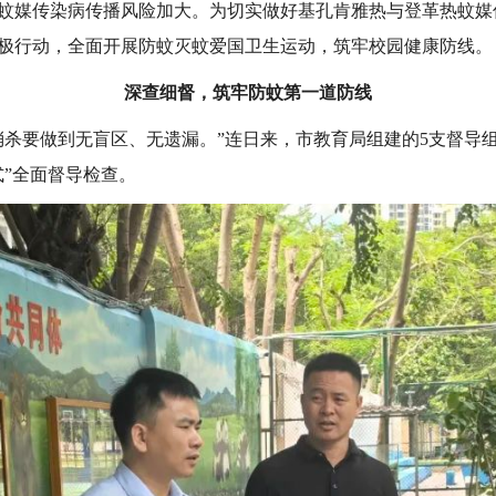
蚊媒传染病传播风险加大。为切实做好基孔肯雅热与登革热蚊媒
极行动，全面开展防蚊灭蚊爱国卫生运动，筑牢校园健康防线。
深查细督，筑牢防蚊第一道防线
消杀要做到无盲区、无遗漏。”连日来，市教育局组建的5支督导
式”全面督导检查。