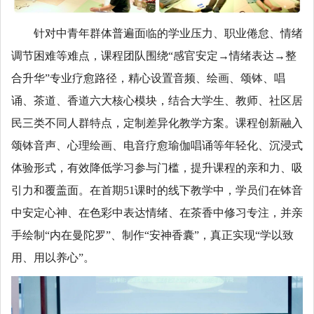
针对中青年群体普遍面临的学业压力、职业倦怠、情绪
调节困难等难点，课程团队围绕“感官安定→情绪表达→整
合升华”专业疗愈路径，精心设置音频、绘画、颂钵、唱
诵、茶道、香道六大核心模块，结合大学生、教师、社区居
民三类不同人群特点，定制差异化教学方案。课程创新融入
颂钵音声、心理绘画、电音疗愈瑜伽唱诵等年轻化、沉浸式
体验形式，有效降低学习参与门槛，提升课程的亲和力、吸
引力和覆盖面。在首期51课时的线下教学中，学员们在钵音
中安定心神、在色彩中表达情绪、在茶香中修习专注，并亲
手绘制“内在曼陀罗”、制作“安神香囊”，真正实现“学以致
用、用以养心”。