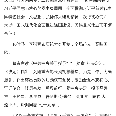
10面红旗分列两侧。二楼眺台悬挂着标语：“紧密团结在以
习近平同志为核心的党中央周围，全面贯彻习近平新时代中
国特色社会主义思想，弘扬伟大建党精神，践行初心使命，
为以中国式现代化全面推进强国建设、民族复兴伟业而不懈
奋斗！”
10时整，李强宣布庆祝大会开始，全场起立，高唱国
歌。
蔡奇宣读《中共中央关于授予“七一勋章”的决定》。
《决定》指出，为隆重表彰长期扎根基层、为党工作、为民
服务、作出突出贡献的功勋模范党员，激励全党不忘初心、
牢记使命，踔厉奋发、勇毅前行，党中央决定，授予马善
祥、王於昌、李连成、吾哈斯·苏来曼、吴亚琴、陈俊武、
赵亚夫、钟掘同志“七一勋章”。
2名旗手高擎党旗，1名礼兵手捧“七一勋章”，迈着雄健