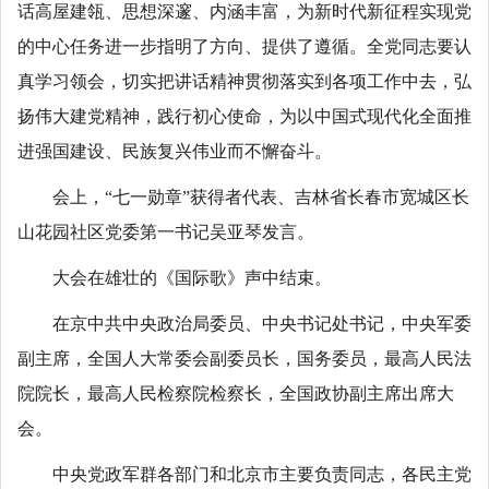
话高屋建瓴、思想深邃、内涵丰富，为新时代新征程实现党
的中心任务进一步指明了方向、提供了遵循。全党同志要认
真学习领会，切实把讲话精神贯彻落实到各项工作中去，弘
扬伟大建党精神，践行初心使命，为以中国式现代化全面推
进强国建设、民族复兴伟业而不懈奋斗。
会上，“七一勋章”获得者代表、吉林省长春市宽城区长
山花园社区党委第一书记吴亚琴发言。
大会在雄壮的《国际歌》声中结束。
在京中共中央政治局委员、中央书记处书记，中央军委
副主席，全国人大常委会副委员长，国务委员，最高人民法
院院长，最高人民检察院检察长，全国政协副主席出席大
会。
中央党政军群各部门和北京市主要负责同志，各民主党