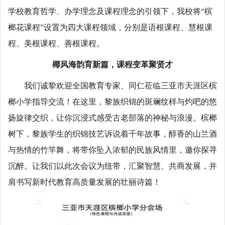
学校教育哲学、办学理念及课程理念的引领下，我校将“槟
榔花课程”设置为四大课程领域，分别是语根课程、慧根课
程、美根课程、善根课程。
椰风海韵育新篇，课程变革聚贤才
我们诚挚欢迎全国教育专家、同仁莅临三亚市天涯区槟
榔小学指导交流！在这里，黎族织锦的斑斓纹样与灼吧的悠
扬旋律交织，让你沉浸式感受古老部落的神秘与浪漫。槟榔
树下，黎族学生的织锦技艺诉说着千年故事，醇香的山兰酒
与热情的竹竿舞，将带你坠入浓郁的民族风情里，邀你探寻
沉醉。让我们以此次会议为纽带，汇聚智慧、共商发展，并
肩书写新时代教育高质量发展的壮丽诗篇！