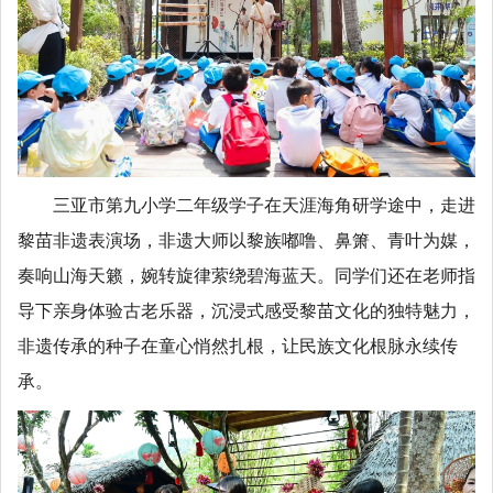
三亚市第九小学二年级学子在天涯海角研学途中，走进
黎苗非遗表演场，非遗大师以黎族嘟噜、鼻箫、青叶为媒，
奏响山海天籁，婉转旋律萦绕碧海蓝天。同学们还在老师指
导下亲身体验古老乐器，沉浸式感受黎苗文化的独特魅力，
非遗传承的种子在童心悄然扎根，让民族文化根脉永续传
承。