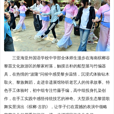
三亚海亚外国语学校中学部全体师生漫步在海南槟榔谷
黎苗文化旅游区的黎家村落，触摸古朴的船型屋与竹编器
具，在热情的“波隆”问候中感受黎乡温情，沉浸式体验钻木
取火、黎族舞蹈，走进非遗展馆聆听老艺人的传承故事。特
色手工体验时，初中组专注竹藤手编，高中组投身扎染创
作，在手工实践中感悟传统技艺的神奇。大型原生态黎苗歌
舞实景演出《槟榔·古韵》，让学子们在震撼的表演中领略