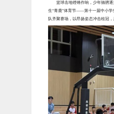
篮球击地铿锵作响，少年驰骋逐
生“青鹿”体育节——第十一届中小
队齐聚赛场，以昂扬姿态冲击桂冠，