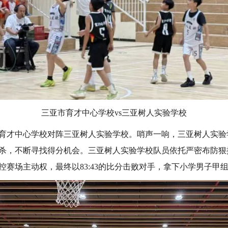
三亚市育才中心学校vs三亚树人实验学校
育才中心学校对阵三亚树人实验学校。哨声一响，三亚树人实验
杀，不断寻找得分机会。三亚树人实验学校队员依托严密布防狠
赛场主动权，最终以83:43的比分击败对手，拿下小学男子甲