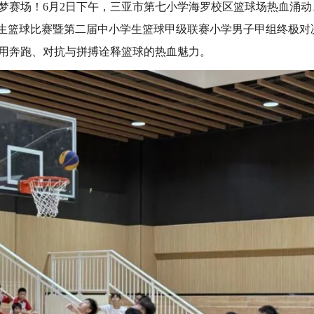
梦赛场！6月2日下午，三亚市第七小学海罗校区篮球场热血涌动、
学生篮球比赛暨第二届中小学生篮球甲级联赛小学男子甲组终极对
用奔跑、对抗与拼搏诠释篮球的热血魅力。