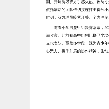
潮。开局阶段双方手感火热、攻防寸
依托娴熟的团队传切接连打出得分小
时刻，双方球员咬紧牙关、全力冲刺。
随着小学男篮甲组决赛落幕，2
满收官。此前初高中组别比拼已尘埃
支代表队、覆盖多学段，既为青少年
心聚力、携手并肩的协作精神，生动