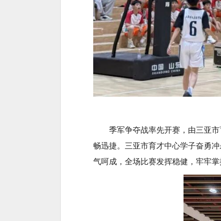
季军争夺战率先开赛，由三亚市
畅迅捷。三亚市育才中心学子奋勇冲
气呵成，全场比赛发挥稳健，牢牢掌控