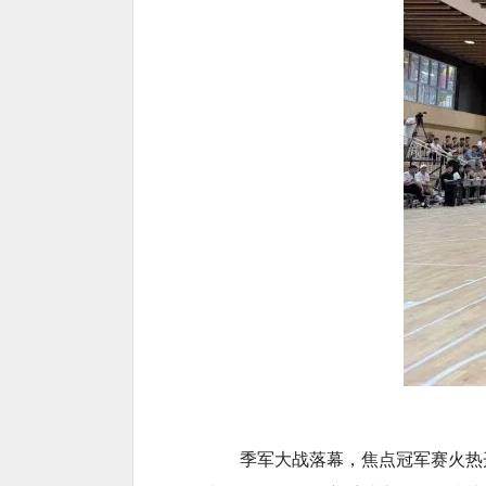
季军大战落幕，焦点冠军赛火热