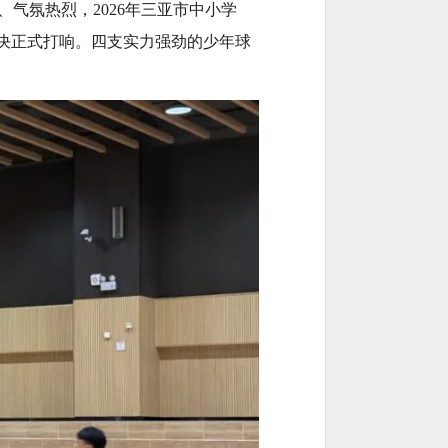
气氛热烈，2026年三亚市中小学
决正式打响。四支实力强劲的少年球