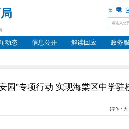
育局
繁
务
闻动态
信息公开
解读回应
政务
安园”专项行动 实现海棠区中学
【字体：
大