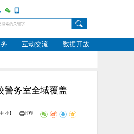
服务
互动交流
数据开放
驻校警务室全域覆盖
中
小
】
打印