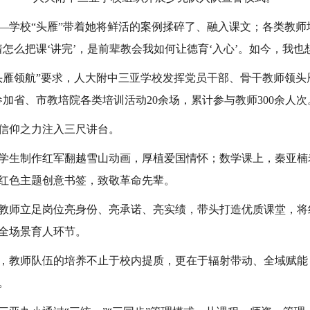
—学校“头雁”带着她将鲜活的案例揉碎了、融入课文；各类教师
怎么把课‘讲完’，是前辈教会我如何让德育‘入心’。如今，我也
头雁领航”要求，人大附中三亚学校发挥党员干部、骨干教师领头
加省、市教培院各类培训活动20余场，累计参与教师300余人次
信仰之力注入三尺讲台。
学生制作红军翻越雪山动画，厚植爱国情怀；数学课上，秦亚楠
红色主题创意书签，致敬革命先辈。
教师立足岗位亮身份、亮承诺、亮实绩，带头打造优质课堂，将
全场景育人环节。
，教师队伍的培养不止于校内提质，更在于辐射带动、全域赋能
。