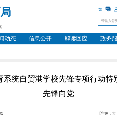
育局
繁
务
闻动态
信息公开
解读回应
政务
育系统自贸港学校先锋专项行动特
先锋向党
端
【字体：
大