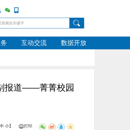
服务
互动交流
数据开放
别报道——菁菁校园
中
小
】
打印