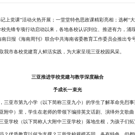
书记上党课”活动火热开展；一堂堂特色思政课精彩亮相；选树“大
学校先锋专项行动启动以来，各地各校认识到位、推进有力，涌
，海南日报《海南周刊》联合中共海南省委教育工作委员会推出专号
取我市各校党建育人鲜活实践，为大家呈现三亚校园风采。
三亚推进学校党建与教学深度融合
予成长一束光
，三亚市第九小学（以下简称三亚九小）的学生了解革命先烈事
亚附中）里，学生在老师的带领下编排英文话剧、演绎外文歌曲
三亚学校（以下简称人大附中三亚学校）落地生根，为孩子们拓
码？优质教育以何为支撑？三所学校规模不同，各有特色，但都