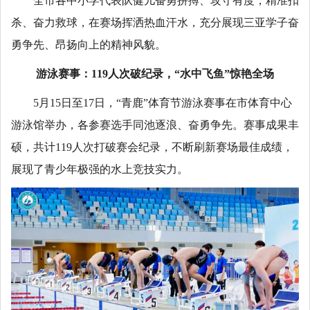
全市各中小学代表队健儿奋勇拼搏、攻守有度，精准扣
杀、奋力救球，在赛场挥洒热血汗水，充分展现三亚学子奋
勇争先、昂扬向上的精神风貌。
游泳赛事：119人次破纪录，“水中飞鱼”惊艳全场
5月15日至17日，“青鹿”体育节游泳赛事在市体育中心
游泳馆举办，各参赛选手同池逐浪、奋勇争先。赛事成果丰
硕，共计119人次打破赛会纪录，不断刷新赛场最佳成绩，
展现了青少年极强的水上竞技实力。