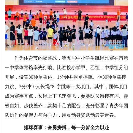
作为体育节的揭幕战，第五届中小学生跳绳比赛在市第
一中学体育馆率先打响。比赛按小学甲、乙组，中学组分组
开展，设置30秒单摇跳、1分钟并脚单摇跳、4×30秒单摇接
力跳、3分钟10人长绳“8”字跳等十大项目。其中，团体项目
成为赛事亮点，长绳上下飞速翻飞，参赛队员衔接有序、穿
梭自如、步伐整齐，默契十足的配合，充分彰显了青少年团
队协作的凝聚力与向心力，用灵动身姿跃动最美青春。
排球赛事：奋勇拼搏，每一分皆全力以赴