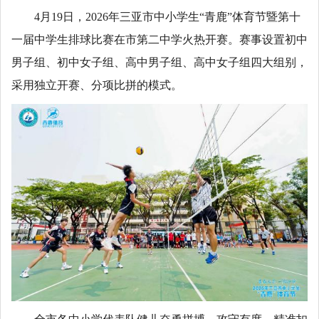
4月19日，2026年三亚市中小学生“青鹿”体育节暨第十
一届中学生排球比赛在市第二中学火热开赛。赛事设置初中
男子组、初中女子组、高中男子组、高中女子组四大组别，
采用独立开赛、分项比拼的模式。