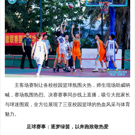
主客场赛制让各校校园篮球氛围火热，师生现场助威呐
喊，赛场氛围热烈。决赛赛事同步线上直播，吸引大批家长
与球迷围观，全方位展现了三亚校园篮球的热血风采与体育
魅力。
足球赛事：逐梦绿茵，以奔跑致敬热爱