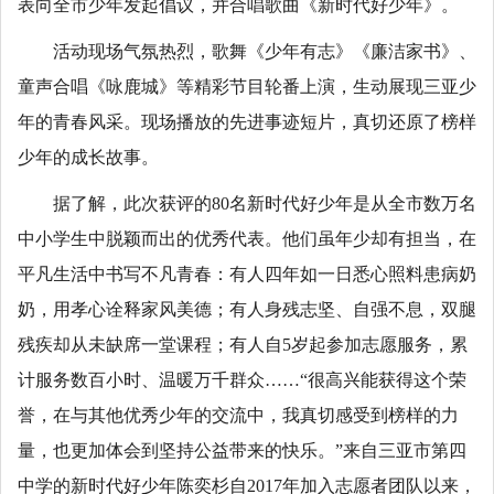
表向全市少年发起倡议，并合唱歌曲《新时代好少年》。
活动现场气氛热烈，歌舞《少年有志》《廉洁家书》、
童声合唱《咏鹿城》等精彩节目轮番上演，生动展现三亚少
年的青春风采。现场播放的先进事迹短片，真切还原了榜样
少年的成长故事。
据了解，此次获评的80名新时代好少年是从全市数万名
中小学生中脱颖而出的优秀代表。他们虽年少却有担当，在
平凡生活中书写不凡青春：有人四年如一日悉心照料患病奶
奶，用孝心诠释家风美德；有人身残志坚、自强不息，双腿
残疾却从未缺席一堂课程；有人自5岁起参加志愿服务，累
计服务数百小时、温暖万千群众……“很高兴能获得这个荣
誉，在与其他优秀少年的交流中，我真切感受到榜样的力
量，也更加体会到坚持公益带来的快乐。”来自三亚市第四
中学的新时代好少年陈奕杉自2017年加入志愿者团队以来，