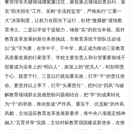
餐管理等关键领域绷紧廉洁弦，聚焦重点领域自查自纠，落
实“阳光招生”工作、采购“全流程监管”，严格执行“三重一
大”决策制度，让权力在阳光下运行，杜绝“微腐败”侵蚀教
育净土。二是以学促干提能力，锤炼“实”的担当本领。面对
教育改革发展的新任务新挑战，市教育系统干部队伍必须
以“实”字为要，在学中干、干中学，真正成为推动三亚教育
高质量发展的行家里手。学校主要负责人和分管重要领域干
部要成为业务上的“明白人”，政策上的“把关人”，时刻明责
于心、践责于行。三是以行践知重实效，扛牢“干”的责任使
命。要坚持以上率下，扛牢“头雁责任”，把纠治“四风”与破
解教育领域群众急难愁盼问题相结合，把“学”的成果转化
为“干”的举措，推动形成“严作风、重实干、比贡献”的作风
风貌，主动适应教育改革发展新要求，将中央八项规定精神
融入“五育并举”实践，主动对标教育强国建设新使命，在推