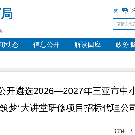
育局
繁
务
闻动态
信息公开
解读回应
政务
开遴选2026—2027年三亚市
坛筑梦”大讲堂研修项目招标代理公
【字体：
大