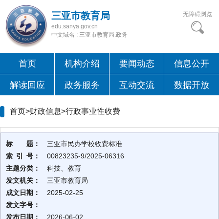
三亚市教育局
无障碍浏览
edu.sanya.gov.cn
中文域名 : 三亚市教育局.政务
首页
机构介绍
要闻动态
信息公开
解读回应
政务服务
互动交流
数据开放
首页>财政信息>
行政事业性收费
标 题：
三亚市民办学校收费标准
索 引 号：
00823235-9/2025-06316
主题分类：
科技、教育
发文机关：
三亚市教育局
成文日期：
2025-02-25
发文字号：
发布日期：
2026-06-02