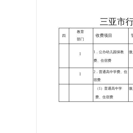
三亚市行政事业
教育
四
收费项目
部门
1
．公办幼儿园保教
缴
l
费、住宿费
2
．普通高中学费、住
l
宿费
缴
（1）普通高中学
费、住宿费