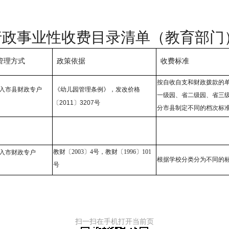
性收费目录清单（教育部门
管理方式
政策依据
收费标准
按自收自支和财政拨款的
《幼儿园管理条例》，发改价格
入
市县
财政专户
一级园、省二级园、省三
〔
2011
〕
3207号
分市县制定不同的档次标
教财
〔
2003
〕
4号，教财
〔
1996
〕
101
入市财政专户
根据学校分类分为不同的
号
扫一扫在手机打开当前页