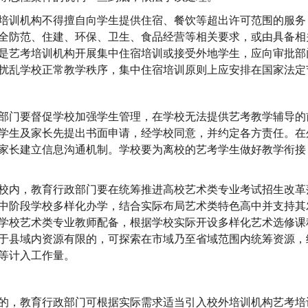
培训机构不得擅自向学生提供住宿、餐饮等超出许可范围的服务
全防范、住建、环保、卫生、食品经营等相关要求，或由具备相
是艺考培训机构开展集中住宿培训或接受外地学生，应向审批部
扰乱学校正常教学秩序，集中住宿培训原则上应安排在国家法定
部门要督促学校加强学生管理，在学校无法提供艺考教学辅导的
学生及家长先提出书面申请，经学校同意，并约定各方责任。在
家长建立信息沟通机制。学校要为离校的艺考学生做好教学衔接
校内，教育行政部门要在统筹推进高校艺术类专业考试招生改革
中阶段学校多样化办学，结合实际布局艺术类特色高中并支持其
学校艺术类专业教师配备，根据学校实际开设多样化艺术选修课
于县域内资源有限的，可探索在市域乃至省域范围内统筹资源，
等计入工作量。
的，教育行政部门可根据实际需求适当引入校外培训机构艺考培