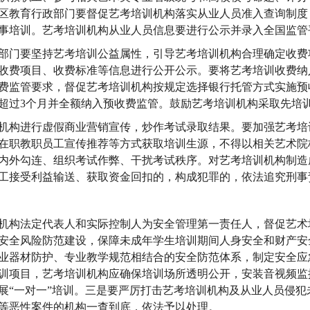
区教育行政部门要督促艺考培训机构落实从业人员准入查询制度
事培训。艺考培训机构从业人员信息要进行公示并录入全国监管
部门要坚持艺考培训公益属性，引导艺考培训机构合理确定收费
收费项目、收费标准等信息进行公开公示。要将艺考培训收费纳
费监管要求，督促艺考培训机构按规定选择银行托管方式实施预
超过3个月并全额纳入预收费监管。鼓励艺考培训机构采取先培
机构进行虚假商业营销宣传，炒作考试录取结果。要加强艺考培
在职教职员工宣传推荐等方式获取培训生源，不得以相关艺术院
内外勾连、组织考试作弊、干扰考试秩序。对艺考培训机构制造
工接受利益输送、获取资金回扣的，构成犯罪的，依法追究刑事
机构法定代表人和实际控制人为安全管理第一责任人，督促艺术
安全风险防范建设，保障未成年学生培训期间人身安全和财产安
业器材防护、专业教学规范相结合的安全防范体系，制定安全应
训项目，艺考培训机构应确保培训场所透明公开，安装音视频监
展“一对一”培训。三是要严厉打击艺考培训机构及从业人员侵犯
等恶性案件的机构一查到底，依法予以处理。