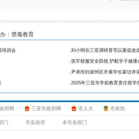
办
|
禁毒教育
题培训会
刘小明在三亚调研督导以案促改促
●
筑牢校服安全防线 护航学子健康成长
●
尹承玲到崖州区开展学生家访并
●
束
2025年三亚市学前教育责任督学
●
政府网
三亚市政府网
市人大
市政协
部门
市县政府
本市各部门