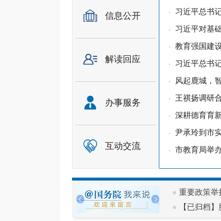
习近平总书
•
信息公开
习近平对基
•
教育强国建设
•
解读回应
习近平总书
•
风起鹿城，智
•
王祺扬调研合
•
办事服务
深耕德育育新
•
尹承玲到市
•
互动交流
市教育局举办
•
●
重要政策举
●
【已归档】