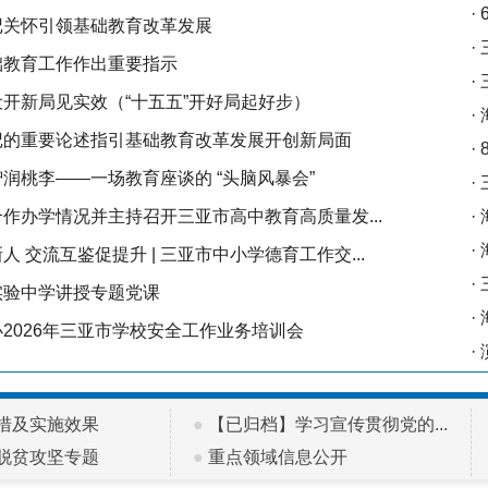
·
记关怀引领基础教育改革发展
·
础教育工作作出重要指示
·
开新局见实效（“十五五”开好局起好步）
·
记的重要论述指引基础教育改革发展开创新局面
·
润桃李——一场教育座谈的 “头脑风暴会”
·
作办学情况并主持召开三亚市高中教育高质量发...
·
·
人 交流互鉴促提升 | 三亚市中小学德育工作交...
·
实验中学讲授专题党课
·
2026年三亚市学校安全工作业务培训会
·
措及实施效果
●
【已归档】学习宣传贯彻党的...
脱贫攻坚专题
●
重点领域信息公开