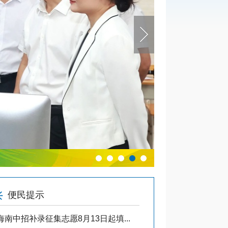
王祺扬督导检查我市
便民提示
通知公告
海南中招补录征集志愿8月13日起填...
·
2026年三亚市