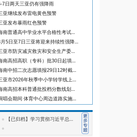
6-7日两天三亚仍有强降雨
·
三亚市教育局关于
三亚继续发布雷电黄色预警
·
三亚市教育局关于
三亚发布暴雨红色预警
·
三亚市教育局关
·
三亚市教育局关于
海南普通高中学业水平合格性考试...
8月5日至7日三亚将迎来持续性强降...
教育监管
三亚市防灾减灾救灾和安全生产委...
·
市纪委监委调研
海南高招高职（专科）批30日起填...
·
筑牢校服安全防线
海南中招二次志愿填报29日12时截...
·
邢孔政带队到我
三亚市2026年秋季中小学转学线上...
·
2025年三亚市
海南高招本科普通批投档分数线划...
·
陈国猛赴乐东、
演唱会期间 体育中心周边道路实施...
●
【已归档】学习贯彻习近平总...
●